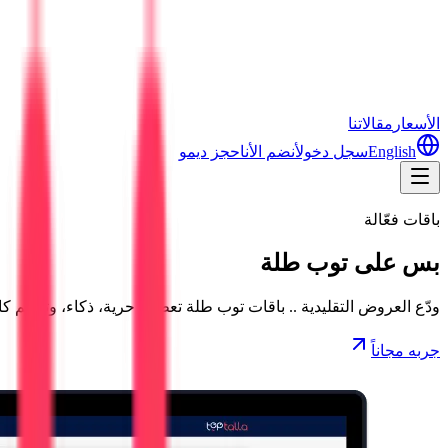
الأسعار
مقالاتنا
English
سجل دخول
أنضم الأن
احجز ديمو
باقات فعّالة
بس على توب طلة
ودّع العروض التقليدية .. باقات توب طلة تعطيك حرية، ذكاء، وتحكّم
جربه مجاناً