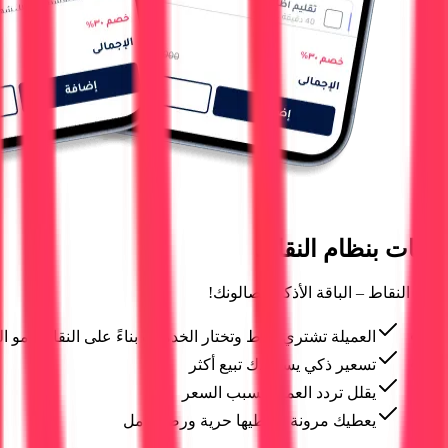
باقات بنظام النقاط
باقة النقاط – الباقة الأذكى لصالونك!
العميلة تشتري نقاط وتختار الخدمات بناءً على النقاط، مو ا
تسعير ذكي يساعدك تبيع أكثر
يقلل تردد العميل بسبب السعر
يعطيك مرونة ويعطيها حرية ورضا كامل