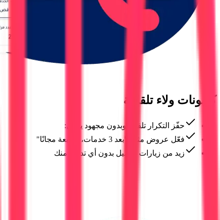
كوبونات ولاء تلقائية
حفّز التكرار تلقائيًا وبدون مجهود يدوي:
فعّل عروض مثل: "بعد 3 خدمات، الرابعة مجانًا"
زيد من زيارات العميل بدون أي تدخل منك