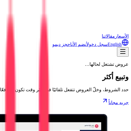
الأسعار
مقالاتنا
English
سجل دخول
أنضم الأن
احجز ديمو
عروض تشتغل لحالها…
وتبيع أكثر
حدد الشروط، وخلّ العروض تتفعل تلقائيًا في أكثر وقت تكون فيه فعّ
جربه مجاناً